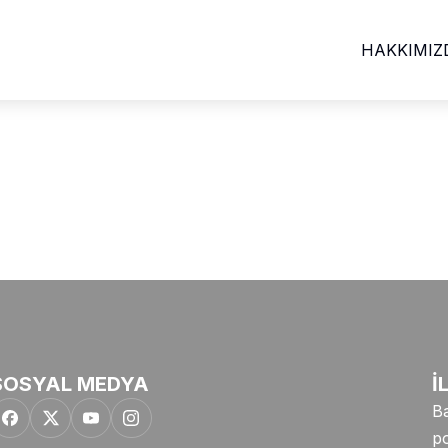
HAKKIMIZ
SOSYAL MEDYA
İ
Ba
po