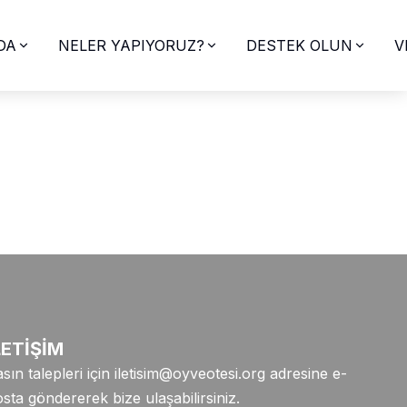
DA
NELER YAPIYORUZ?
DESTEK OLUN
V
LETİŞİM
sın talepleri için
iletisim@oyveotesi.org
adresine e-
sta göndererek bize ulaşabilirsiniz.