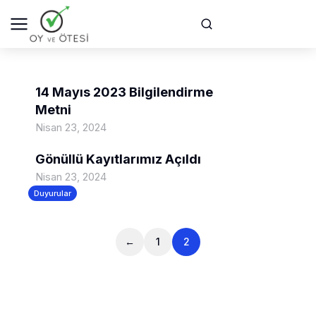
14 Mayıs 2023 Bilgilendirme
Metni
Nisan 23, 2024
Duyurular
Gönüllü Kayıtlarımız Açıldı
Nisan 23, 2024
Duyurular
←
1
2